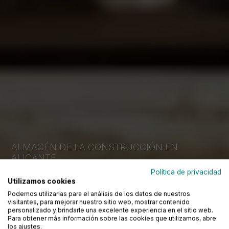
ALMACÉN DE LA CONSTRUCCIÓN EN
ALICANTE
Tu tienda de cocinas, baños y
Política de privacidad
Utilizamos cookies
pavimentos para particulares y
Podemos utilizarlas para el análisis de los datos de nuestros
profesionales
visitantes, para mejorar nuestro sitio web, mostrar contenido
personalizado y brindarle una excelente experiencia en el sitio web.
Para obtener más información sobre las cookies que utilizamos, abre
los ajustes.