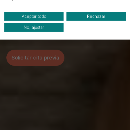
Desde materiales de construcción hasta
muebles de cocina y baños a medida.
Aceptar todo
Rechazar
En Eurocasa, te asesoramos y ofrecemos
No, ajustar
financiación para que tu reforma sea de lo más
sencilla.
Solicitar cita previa