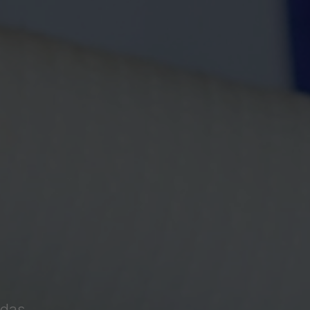
ndas,