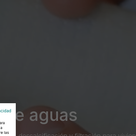
 de aguas
acidad
ara
na
e las
ción, descalcificación y filtración para vivie