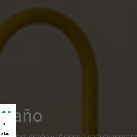
e baño
acidad
ara
na
e las
onalidad, diseño y eficiencia para completar 