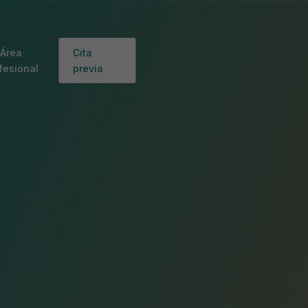
Área
Cita
fesional
previa