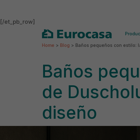
[/et_pb_row]
Produc
Home
>
Blog
>
Baños pequeños con estilo: 
Baños peque
de Duschol
diseño