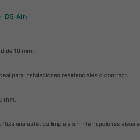
l D5 Air:
ad de
10 mm
.
ideal para instalaciones residenciales o contract.
00 mm
.
antiza una estética limpia y sin interrupciones visuale