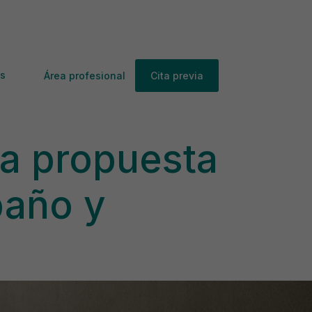
s
Área profesional
Cita previa
la propuesta
baño y