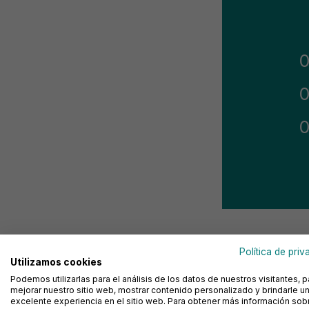
D3 Basic20: la solución 
Política de priv
Utilizamos cookies
Podemos utilizarlas para el análisis de los datos de nuestros visitantes, p
mejorar nuestro sitio web, mostrar contenido personalizado y brindarle u
excelente experiencia en el sitio web. Para obtener más información sobr
La colección
D3 Basic20
de Duschol