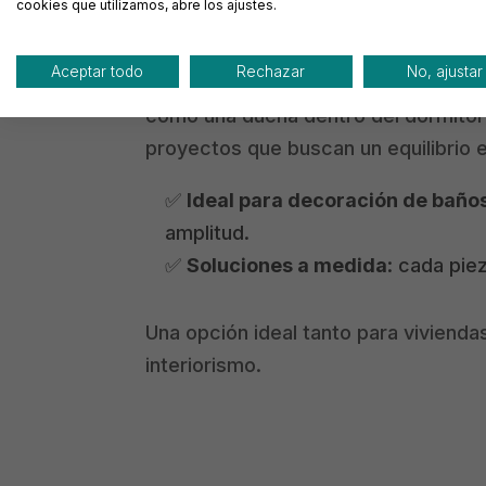
cookies que utilizamos, abre los ajustes.
apuestan por un diseño limpio y funci
Aceptar todo
Rechazar
No, ajustar
Estas mamparas destacan por su cap
como una ducha dentro del dormitori
proyectos que buscan un equilibrio e
✅
Ideal para decoración de bañ
amplitud.
✅
Soluciones a medida
: cada pie
Una opción ideal tanto para vivienda
interiorismo.