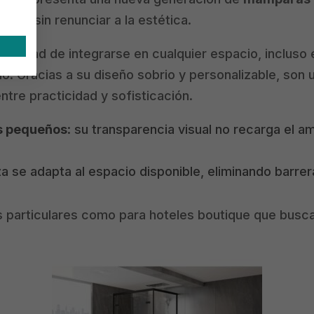
onal, sin renunciar a la estética.
acidad de integrarse en cualquier espacio, incluso
o. Gracias a su diseño sobrio y personalizable, son 
ntre practicidad y sofisticación.
os pequeños
: su transparencia visual no recarga el 
za se adapta al espacio disponible, eliminando barrera
s particulares como para hoteles boutique que busca