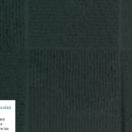
acidad
ara
na
e las