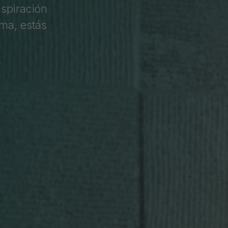
nspiración
rma, estás