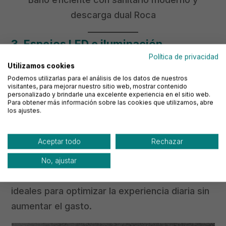
descarga dual Roca
3. Espejos LED e iluminación
sostenible
Política de privacidad
Utilizamos cookies
Un baño eficiente también necesita iluminación
Podemos utilizarlas para el análisis de los datos de nuestros
visitantes, para mejorar nuestro sitio web, mostrar contenido
eficiente. Cambiar las bombillas por
luces LED
personalizado y brindarle una excelente experiencia en el sitio web.
Para obtener más información sobre las cookies que utilizamos, abre
reduce el consumo energético y mejora la
los ajustes.
atmósfera del espacio.
Aceptar todo
Rechazar
En Eurocasa encontrarás
espejos LED
de
distintas marcas, con
encendido táctil,
No, ajustar
regulación de intensidad y función antivaho
,
ideales para optimizar la experiencia diaria sin
aumentar el gasto.