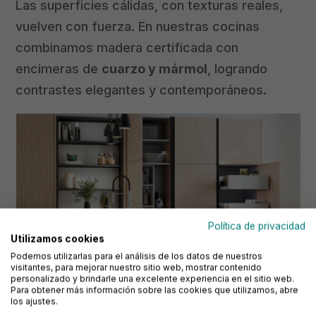
Las superficies cálidas, con texturas reales,
vuelven con fuerza. En nuestras cocinas
combinamos madera certificada con
encimeras de
cuarzo y mármol
, logrando
contrastes elegantes y contemporáneos.
Política de privacidad
Utilizamos cookies
Podemos utilizarlas para el análisis de los datos de nuestros
visitantes, para mejorar nuestro sitio web, mostrar contenido
personalizado y brindarle una excelente experiencia en el sitio web.
Para obtener más información sobre las cookies que utilizamos, abre
los ajustes.
Cocina Fiona Selene madera negro